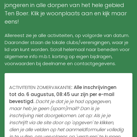
jongeren in alle dorpen van het hele gebied
Ten Boer. Klik je woonplaats aan en kijk maar
eens!
Allereest zie je alle activiteiten, op volgorde van datum.
Daaronder staan de lokale clubs/verenigingen, waar je
lid van kunt worden. Scroll helemaal naar beneden voor
algemene info m.b.t. korting op eigen bijdragen,
voorwaarden bij deelname en contactgegevens.
ACTIVITEITEN ZOMERVAKANTIE
:
Alle inschrijvingen
tot do. 6 augustus, 08:45 uur zijn
per e-mail
bevestigd.
Dacht je dat je je had opgegeven,
maar heb je geen (spam)mail? Dan is je
inschrijving niet doorgekomen.
Let op: Als je je
inschrijft via de site door op 'opgeven' te klikken,
dien je alle velden op het aanmeldformulier volledig
in te vullen, om vervolgens op 'versturen' te kunnen