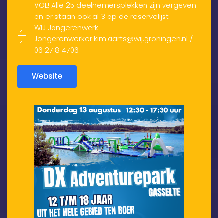
VOL! Alle 25 deelnemersplekken zijn vergeven
en er staan ook al 3 op de reservelijst
WIJ Jongerenwerk
Jongerenwerker kim.aarts@wij.groningen.nl /
06 2718 4706
Website