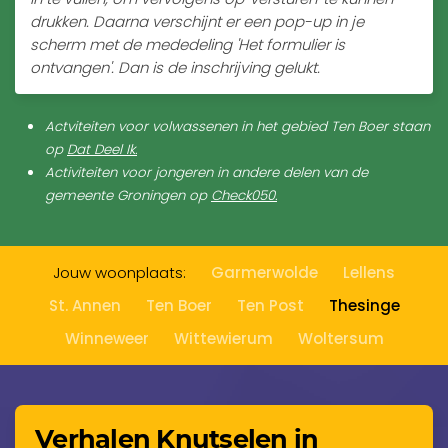
drukken. Daarna verschijnt er een pop-up in je
scherm met de mededeling 'Het formulier is
ontvangen'. Dan is de inschrijving gelukt.
Actviteiten voor volwassenen in het gebied Ten Boer staan
op
Dat Deel Ik
.
Activiteiten voor jongeren in andere delen van de
gemeente Groningen op
Check050
.
Jouw woonplaats:
Garmerwolde
Lellens
St. Annen
Ten Boer
Ten Post
Thesinge
Winneweer
Wittewierum
Woltersum
Verhalen Knutselen in